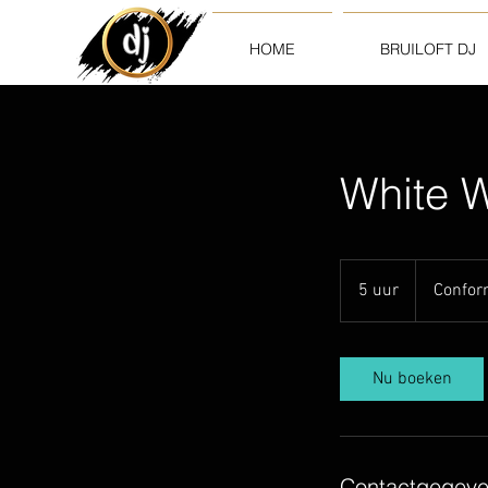
HOME
BRUILOFT DJ
White 
Conform
offerte
5 uur
5
Confor
u
u
r
Nu boeken
Contactgegev