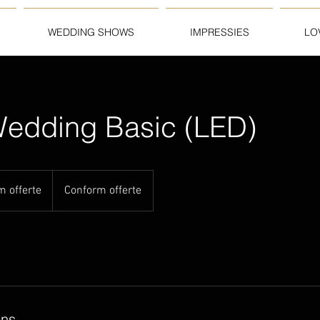
WEDDING SHOWS
IMPRESSIES
LO
Wedding Basic (LED)
m offerte
Conform offerte
ens