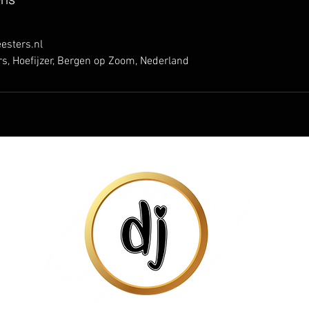
sters.nl
, Hoefijzer, Bergen op Zoom, Nederland