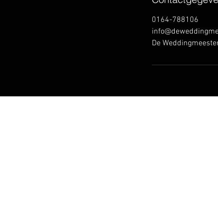
0164-788106
info@deweddingmee
De Weddingmeesters
DE WEDDINGMEESTERS
Hoefijzer 77
4613 GX Bergen op Zoom
Telefoon: 06 - 36 18 52 10
www.deweddingmeesters.nl
info@deweddingmeesters.nl
KvK: 20156215
BTW: NL001734668B17