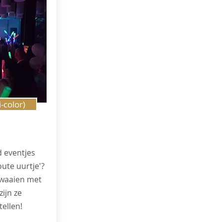
-color)
d eventjes
oute uurtje'?
zwaaien met
zijn ze
ellen!