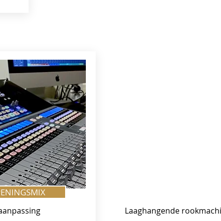
ENINGSMIX
1 aanpassing
Laaghangende rookmach