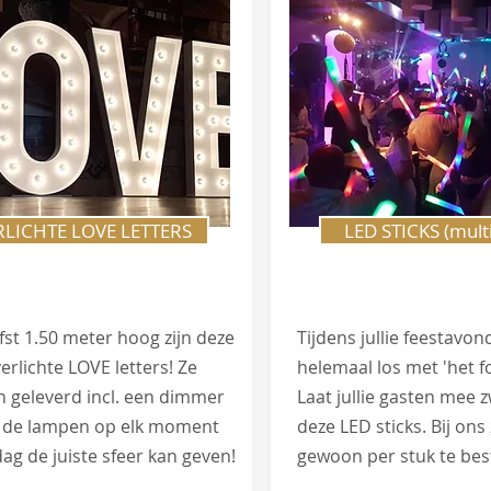
RLICHTE LOVE LETTERS
LED STICKS (multi
fst 1.50 meter hoog zijn deze
Tijdens jullie feestavon
erlichte LOVE letters! Ze
helemaal los met 'het f
n geleverd incl. een dimmer
Laat jullie gasten mee 
e de lampen op elk moment
deze LED sticks. Bij ons 
ag de juiste sfeer kan geven!
gewoon per stuk te best