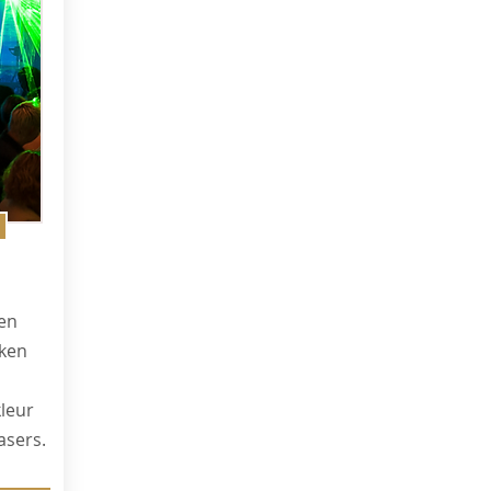
een
iken
kleur
asers.