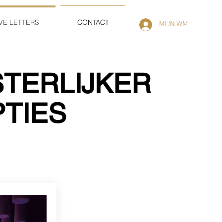
VE LETTERS
CONTACT
MIJN.WM
STERLIJKER
PTIES